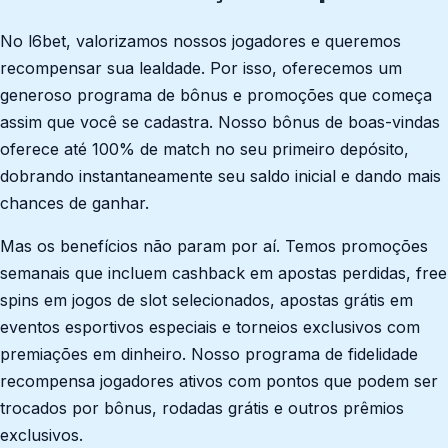
No l6bet, valorizamos nossos jogadores e queremos
recompensar sua lealdade. Por isso, oferecemos um
generoso programa de bônus e promoções que começa
assim que você se cadastra. Nosso bônus de boas-vindas
oferece até 100% de match no seu primeiro depósito,
dobrando instantaneamente seu saldo inicial e dando mais
chances de ganhar.
Mas os benefícios não param por aí. Temos promoções
semanais que incluem cashback em apostas perdidas, free
spins em jogos de slot selecionados, apostas grátis em
eventos esportivos especiais e torneios exclusivos com
premiações em dinheiro. Nosso programa de fidelidade
recompensa jogadores ativos com pontos que podem ser
trocados por bônus, rodadas grátis e outros prêmios
exclusivos.