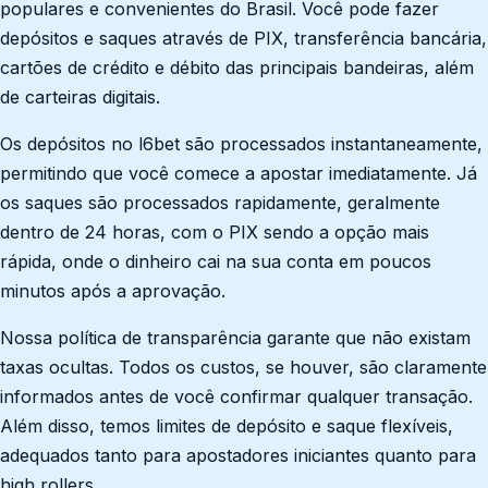
populares e convenientes do Brasil. Você pode fazer
depósitos e saques através de PIX, transferência bancária,
cartões de crédito e débito das principais bandeiras, além
de carteiras digitais.
Os depósitos no l6bet são processados instantaneamente,
permitindo que você comece a apostar imediatamente. Já
os saques são processados rapidamente, geralmente
dentro de 24 horas, com o PIX sendo a opção mais
rápida, onde o dinheiro cai na sua conta em poucos
minutos após a aprovação.
Nossa política de transparência garante que não existam
taxas ocultas. Todos os custos, se houver, são claramente
informados antes de você confirmar qualquer transação.
Além disso, temos limites de depósito e saque flexíveis,
adequados tanto para apostadores iniciantes quanto para
high rollers.