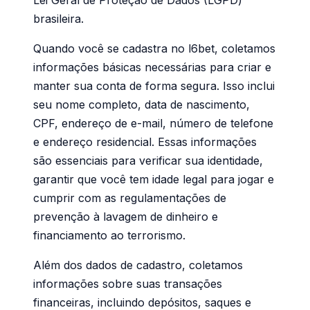
brasileira.
Quando você se cadastra no l6bet, coletamos
informações básicas necessárias para criar e
manter sua conta de forma segura. Isso inclui
seu nome completo, data de nascimento,
CPF, endereço de e-mail, número de telefone
e endereço residencial. Essas informações
são essenciais para verificar sua identidade,
garantir que você tem idade legal para jogar e
cumprir com as regulamentações de
prevenção à lavagem de dinheiro e
financiamento ao terrorismo.
Além dos dados de cadastro, coletamos
informações sobre suas transações
financeiras, incluindo depósitos, saques e