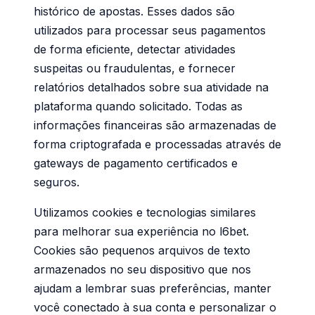
histórico de apostas. Esses dados são
utilizados para processar seus pagamentos
de forma eficiente, detectar atividades
suspeitas ou fraudulentas, e fornecer
relatórios detalhados sobre sua atividade na
plataforma quando solicitado. Todas as
informações financeiras são armazenadas de
forma criptografada e processadas através de
gateways de pagamento certificados e
seguros.
Utilizamos cookies e tecnologias similares
para melhorar sua experiência no l6bet.
Cookies são pequenos arquivos de texto
armazenados no seu dispositivo que nos
ajudam a lembrar suas preferências, manter
você conectado à sua conta e personalizar o