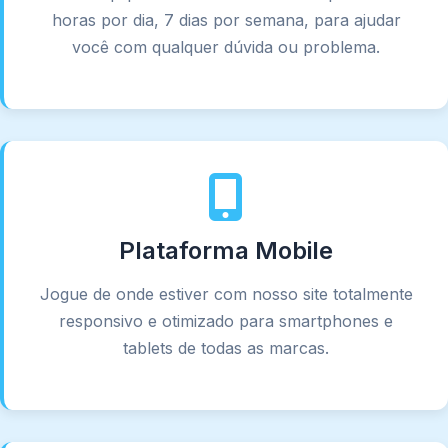
horas por dia, 7 dias por semana, para ajudar
você com qualquer dúvida ou problema.
Plataforma Mobile
Jogue de onde estiver com nosso site totalmente
responsivo e otimizado para smartphones e
tablets de todas as marcas.