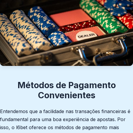
Métodos de Pagamento
Convenientes
Entendemos que a facilidade nas transações financeiras é
fundamental para uma boa experiência de apostas. Por
isso, o l6bet oferece os métodos de pagamento mais