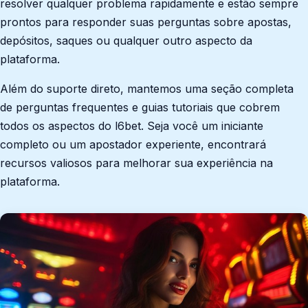
resolver qualquer problema rapidamente e estão sempre
prontos para responder suas perguntas sobre apostas,
depósitos, saques ou qualquer outro aspecto da
plataforma.
Além do suporte direto, mantemos uma seção completa
de perguntas frequentes e guias tutoriais que cobrem
todos os aspectos do l6bet. Seja você um iniciante
completo ou um apostador experiente, encontrará
recursos valiosos para melhorar sua experiência na
plataforma.