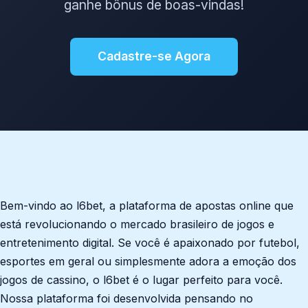
ganhe bônus de boas-vindas!
Cadastre-se Agora
Bem-vindo ao l6bet, a plataforma de apostas online que
está revolucionando o mercado brasileiro de jogos e
entretenimento digital. Se você é apaixonado por futebol,
esportes em geral ou simplesmente adora a emoção dos
jogos de cassino, o l6bet é o lugar perfeito para você.
Nossa plataforma foi desenvolvida pensando no