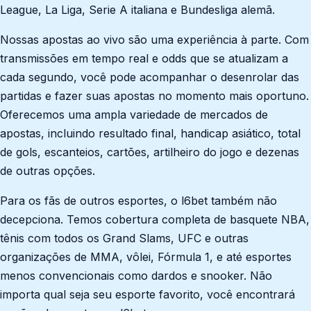
League, La Liga, Serie A italiana e Bundesliga alemã.
Nossas apostas ao vivo são uma experiência à parte. Com
transmissões em tempo real e odds que se atualizam a
cada segundo, você pode acompanhar o desenrolar das
partidas e fazer suas apostas no momento mais oportuno.
Oferecemos uma ampla variedade de mercados de
apostas, incluindo resultado final, handicap asiático, total
de gols, escanteios, cartões, artilheiro do jogo e dezenas
de outras opções.
Para os fãs de outros esportes, o l6bet também não
decepciona. Temos cobertura completa de basquete NBA,
tênis com todos os Grand Slams, UFC e outras
organizações de MMA, vôlei, Fórmula 1, e até esportes
menos convencionais como dardos e snooker. Não
importa qual seja seu esporte favorito, você encontrará