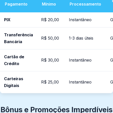
Pagamento
Mínimo
Processamento
PIX
R$ 20,00
Instantâneo
G
Transferência
R$ 50,00
1-3 dias úteis
G
Bancária
Cartão de
R$ 30,00
Instantâneo
G
Crédito
Carteiras
R$ 25,00
Instantâneo
G
Digitais
Bônus e Promoções Imperdíveis