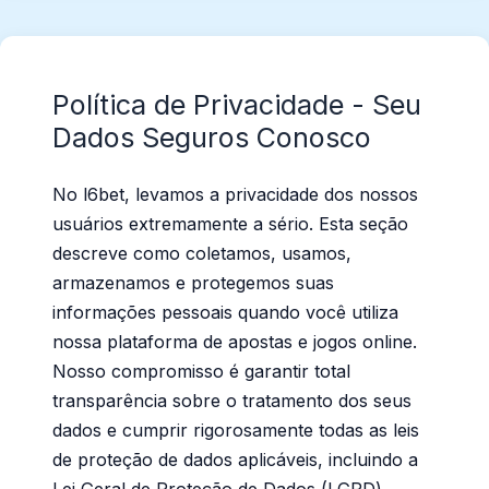
Política de Privacidade - Seu
Dados Seguros Conosco
No l6bet, levamos a privacidade dos nossos
usuários extremamente a sério. Esta seção
descreve como coletamos, usamos,
armazenamos e protegemos suas
informações pessoais quando você utiliza
nossa plataforma de apostas e jogos online.
Nosso compromisso é garantir total
transparência sobre o tratamento dos seus
dados e cumprir rigorosamente todas as leis
de proteção de dados aplicáveis, incluindo a
Lei Geral de Proteção de Dados (LGPD)