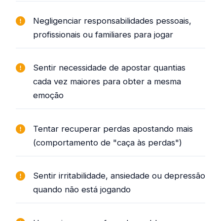
Negligenciar responsabilidades pessoais,
profissionais ou familiares para jogar
Sentir necessidade de apostar quantias
cada vez maiores para obter a mesma
emoção
Tentar recuperar perdas apostando mais
(comportamento de "caça às perdas")
Sentir irritabilidade, ansiedade ou depressão
quando não está jogando