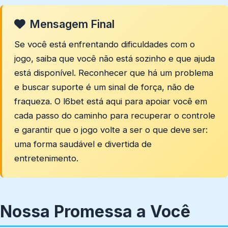
Mensagem Final
Se você está enfrentando dificuldades com o
jogo, saiba que você não está sozinho e que ajuda
está disponível. Reconhecer que há um problema
e buscar suporte é um sinal de força, não de
fraqueza. O l6bet está aqui para apoiar você em
cada passo do caminho para recuperar o controle
e garantir que o jogo volte a ser o que deve ser:
uma forma saudável e divertida de
entretenimento.
Nossa Promessa a Você