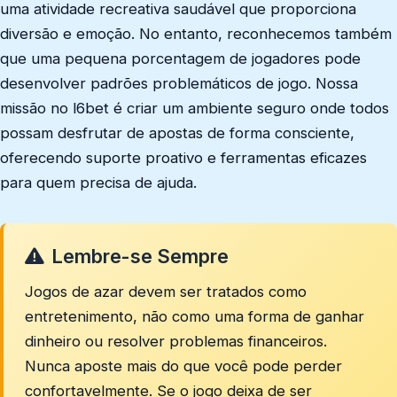
uma atividade recreativa saudável que proporciona
diversão e emoção. No entanto, reconhecemos também
que uma pequena porcentagem de jogadores pode
desenvolver padrões problemáticos de jogo. Nossa
missão no l6bet é criar um ambiente seguro onde todos
possam desfrutar de apostas de forma consciente,
oferecendo suporte proativo e ferramentas eficazes
para quem precisa de ajuda.
Lembre-se Sempre
Jogos de azar devem ser tratados como
entretenimento, não como uma forma de ganhar
dinheiro ou resolver problemas financeiros.
Nunca aposte mais do que você pode perder
confortavelmente. Se o jogo deixa de ser