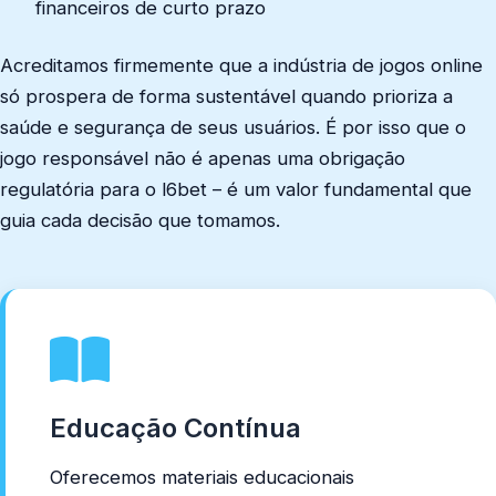
financeiros de curto prazo
Acreditamos firmemente que a indústria de jogos online
só prospera de forma sustentável quando prioriza a
saúde e segurança de seus usuários. É por isso que o
jogo responsável não é apenas uma obrigação
regulatória para o l6bet – é um valor fundamental que
guia cada decisão que tomamos.
Educação Contínua
Oferecemos materiais educacionais