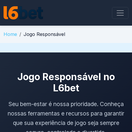
Home
Jogo Responsável
Jogo Responsável no
L6bet
Seu bem-estar é nossa prioridade. Conheça
nossas ferramentas e recursos para garantir
que sua experiência de jogo seja sempre