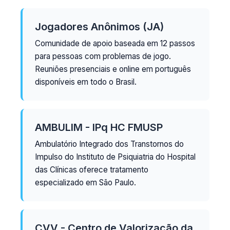
Jogadores Anônimos (JA)
Comunidade de apoio baseada em 12 passos
para pessoas com problemas de jogo.
Reuniões presenciais e online em português
disponíveis em todo o Brasil.
AMBULIM - IPq HC FMUSP
Ambulatório Integrado dos Transtornos do
Impulso do Instituto de Psiquiatria do Hospital
das Clínicas oferece tratamento
especializado em São Paulo.
CVV - Centro de Valorização da