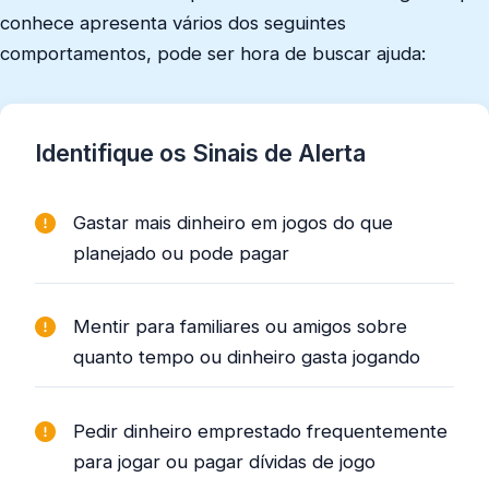
conhece apresenta vários dos seguintes
comportamentos, pode ser hora de buscar ajuda:
Identifique os Sinais de Alerta
Gastar mais dinheiro em jogos do que
planejado ou pode pagar
Mentir para familiares ou amigos sobre
quanto tempo ou dinheiro gasta jogando
Pedir dinheiro emprestado frequentemente
para jogar ou pagar dívidas de jogo