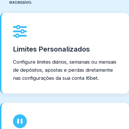
excessivo.
Limites Personalizados
Configure limites diários, semanais ou mensais
de depósitos, apostas e perdas diretamente
nas configurações da sua conta l6bet.