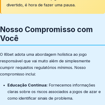
divertido, é hora de fazer uma pausa.
Nosso Compromisso com
Você
O l6bet adota uma abordagem holística ao jogo
responsável que vai muito além de simplesmente
cumprir requisitos regulatórios mínimos. Nosso
compromisso inclui:
Educação Contínua:
Fornecemos informações
claras sobre os riscos associados a jogos de azar e
como identificar sinais de problema.