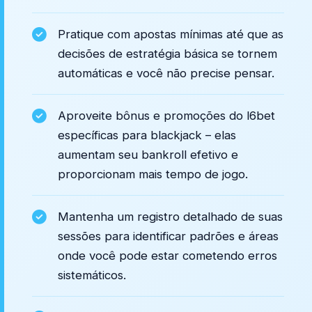
Pratique com apostas mínimas até que as
decisões de estratégia básica se tornem
automáticas e você não precise pensar.
Aproveite bônus e promoções do l6bet
específicas para blackjack – elas
aumentam seu bankroll efetivo e
proporcionam mais tempo de jogo.
Mantenha um registro detalhado de suas
sessões para identificar padrões e áreas
onde você pode estar cometendo erros
sistemáticos.