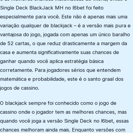
Single Deck BlackJack MH no l6bet foi feito
especialmente para você. Este não é apenas mais uma
variação qualquer de blackjack – é a versão mais pura e
vantajosa do jogo, jogada com apenas um único baralho
de 52 cartas, o que reduz drasticamente a margem da
casa e aumenta significativamente suas chances de
ganhar quando você aplica estratégia básica
corretamente. Para jogadores sérios que entendem
matemática e probabilidade, este é o santo graal dos
jogos de cassino.
O blackjack sempre foi conhecido como o jogo de
cassino onde o jogador tem as melhores chances, mas
quando você joga a versão Single Deck no l6bet, essas
chances melhoram ainda mais. Enquanto versões com