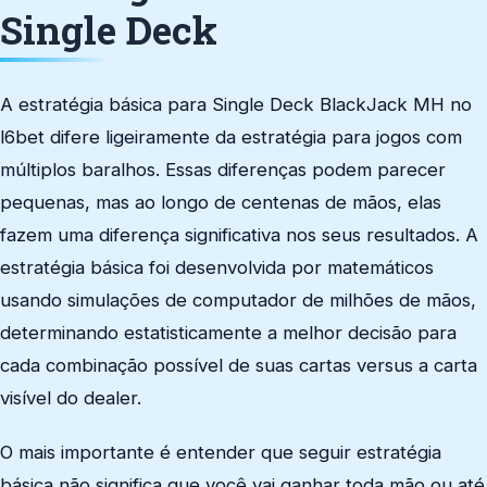
Single Deck
A estratégia básica para Single Deck BlackJack MH no
l6bet difere ligeiramente da estratégia para jogos com
múltiplos baralhos. Essas diferenças podem parecer
pequenas, mas ao longo de centenas de mãos, elas
fazem uma diferença significativa nos seus resultados. A
estratégia básica foi desenvolvida por matemáticos
usando simulações de computador de milhões de mãos,
determinando estatisticamente a melhor decisão para
cada combinação possível de suas cartas versus a carta
visível do dealer.
O mais importante é entender que seguir estratégia
básica não significa que você vai ganhar toda mão ou até