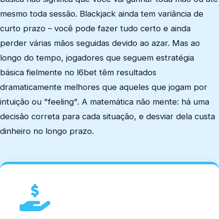
mesmo toda sessão. Blackjack ainda tem variância de
curto prazo – você pode fazer tudo certo e ainda
perder várias mãos seguidas devido ao azar. Mas ao
longo do tempo, jogadores que seguem estratégia
básica fielmente no l6bet têm resultados
dramaticamente melhores que aqueles que jogam por
intuição ou "feeling". A matemática não mente: há uma
decisão correta para cada situação, e desviar dela custa
dinheiro no longo prazo.