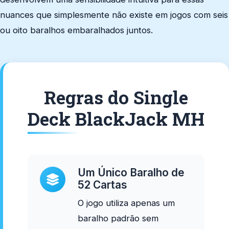
nuances que simplesmente não existe em jogos com seis
ou oito baralhos embaralhados juntos.
Regras do Single
Deck BlackJack MH
Um Único Baralho de
52 Cartas
O jogo utiliza apenas um
baralho padrão sem