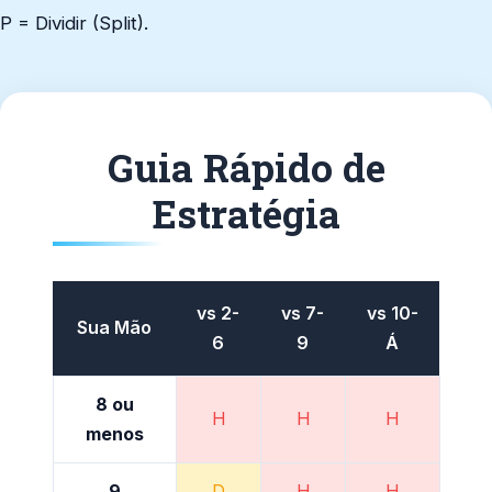
P = Dividir (Split).
Guia Rápido de
Estratégia
vs 2-
vs 7-
vs 10-
Sua Mão
6
9
Á
8 ou
H
H
H
menos
9
D
H
H