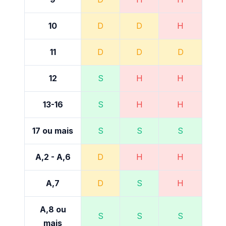
10
D
D
H
11
D
D
D
12
S
H
H
13-16
S
H
H
17 ou mais
S
S
S
A,2 - A,6
D
H
H
A,7
D
S
H
A,8 ou
S
S
S
mais