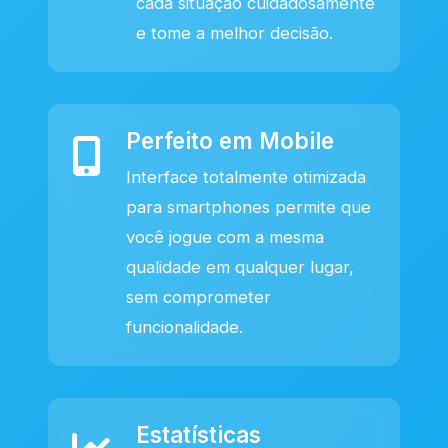
cada situação cuidadosamente
e tome a melhor decisão.
Perfeito em Mobile
Interface totalmente otimizada
para smartphones permite que
você jogue com a mesma
qualidade em qualquer lugar,
sem comprometer
funcionalidade.
Estatísticas