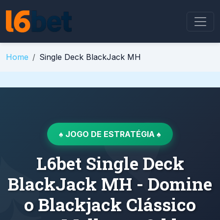
Home
Single Deck BlackJack MH
♠ JOGO DE ESTRATÉGIA ♠
L6bet Single Deck
BlackJack MH - Domine
o Blackjack Clássico