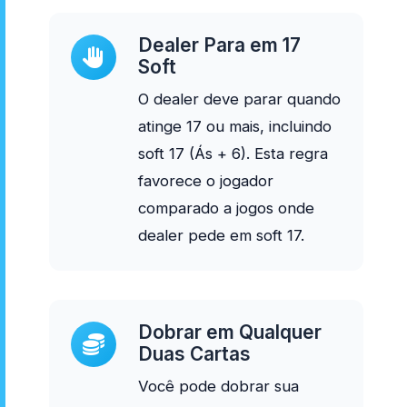
Dealer Para em 17
Soft
O dealer deve parar quando
atinge 17 ou mais, incluindo
soft 17 (Ás + 6). Esta regra
favorece o jogador
comparado a jogos onde
dealer pede em soft 17.
Dobrar em Qualquer
Duas Cartas
Você pode dobrar sua