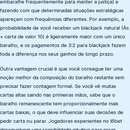
embaralhe frequentemente para manter a justiça) e
fazendo com que determinadas situações estratégicas
apareçam com frequências diferentes. Por exemplo, a
probabilidade de você receber um blackjack natural (Ás
+ carta de valor 10) é ligeiramente maior com um único
baralho, e os pagamentos de 3:2 para blackjack fazem
toda a diferença nos seus ganhos de longo prazo.
Outra vantagem crucial é que você consegue ter uma
noção melhor da composição do baralho restante sem
precisar fazer contagem formal. Se você vê muitas
cartas altas saindo nas primeiras mãos, sabe que o
baralho remanescente tem proporcionalmente mais
cartas baixas, o que deve influenciar suas decisões de
pedir carta ou parar. Jogadores experientes no l6bet
desenvolvem uma sensibilidade intuitiva para essas