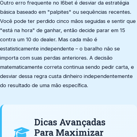
Outro erro frequente no l6bet é desviar da estratégia
básica baseado em "palpites" ou sequências recentes.
Você pode ter perdido cinco mãos seguidas e sentir que
"está na hora" de ganhar, então decide parar em 15
contra um 10 do dealer. Mas cada mão é
estatisticamente independente – o baralho não se
importa com suas perdas anteriores. A decisão
matematicamente correta continua sendo pedir carta, e
desviar dessa regra custa dinheiro independentemente
do resultado de uma mão específica.
Dicas Avançadas
Para Maximizar