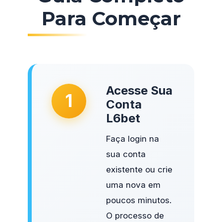
Para Começar
Acesse Sua
1
Conta
L6bet
Faça login na
sua conta
existente ou crie
uma nova em
poucos minutos.
O processo de