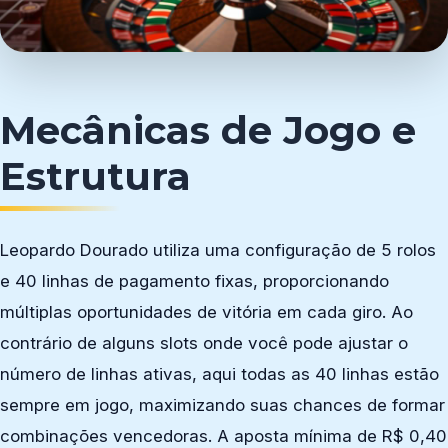
Mecânicas de Jogo e
Estrutura
Leopardo Dourado utiliza uma configuração de 5 rolos
e 40 linhas de pagamento fixas, proporcionando
múltiplas oportunidades de vitória em cada giro. Ao
contrário de alguns slots onde você pode ajustar o
número de linhas ativas, aqui todas as 40 linhas estão
sempre em jogo, maximizando suas chances de formar
combinações vencedoras. A aposta mínima de R$ 0,40