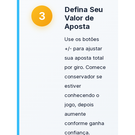
Defina Seu
3
Valor de
Aposta
Use os botões
+/- para ajustar
sua aposta total
por giro. Comece
conservador se
estiver
conhecendo o
jogo, depois
aumente
conforme ganha
confiança.