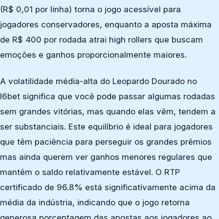
(R$ 0,01 por linha) torna o jogo acessível para
jogadores conservadores, enquanto a aposta máxima
de R$ 400 por rodada atrai high rollers que buscam
emoções e ganhos proporcionalmente maiores.
A volatilidade média-alta do Leopardo Dourado no
l6bet significa que você pode passar algumas rodadas
sem grandes vitórias, mas quando elas vêm, tendem a
ser substanciais. Este equilíbrio é ideal para jogadores
que têm paciência para perseguir os grandes prêmios
mas ainda querem ver ganhos menores regulares que
mantêm o saldo relativamente estável. O RTP
certificado de 96.8% está significativamente acima da
média da indústria, indicando que o jogo retorna
generosa porcentagem das apostas aos jogadores ao