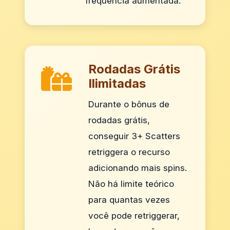
frequência aumentada.
Rodadas Grátis
Ilimitadas
Durante o bônus de
rodadas grátis,
conseguir 3+ Scatters
retriggera o recurso
adicionando mais spins.
Não há limite teórico
para quantas vezes
você pode retriggerar,