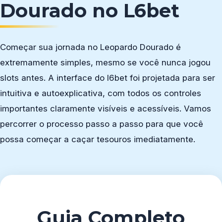
Dourado no L6bet
Começar sua jornada no Leopardo Dourado é
extremamente simples, mesmo se você nunca jogou
slots antes. A interface do l6bet foi projetada para ser
intuitiva e autoexplicativa, com todos os controles
importantes claramente visíveis e acessíveis. Vamos
percorrer o processo passo a passo para que você
possa começar a caçar tesouros imediatamente.
Guia Completo