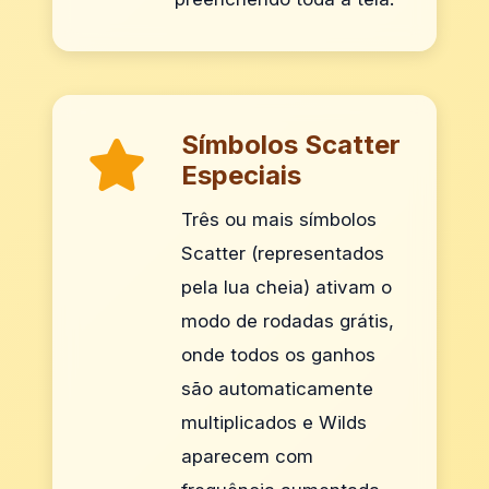
Símbolos Scatter
Especiais
Três ou mais símbolos
Scatter (representados
pela lua cheia) ativam o
modo de rodadas grátis,
onde todos os ganhos
são automaticamente
multiplicados e Wilds
aparecem com