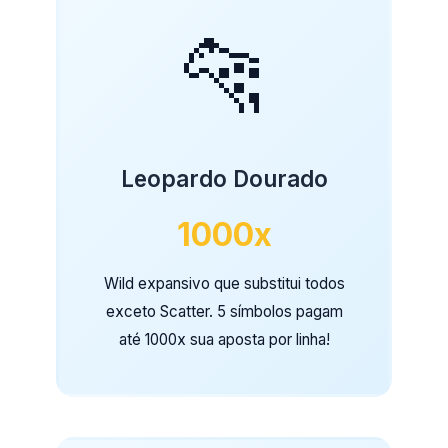
🐆
Leopardo Dourado
1000x
Wild expansivo que substitui todos
exceto Scatter. 5 símbolos pagam
até 1000x sua aposta por linha!