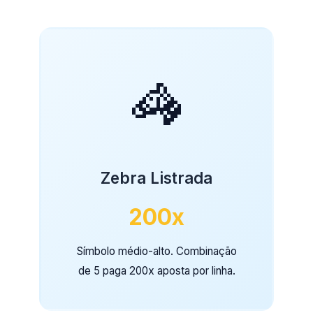
🦓
Zebra Listrada
200x
Símbolo médio-alto. Combinação
de 5 paga 200x aposta por linha.