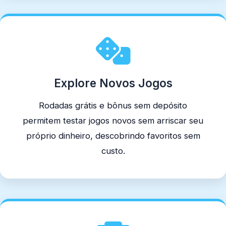
Explore Novos Jogos
Rodadas grátis e bônus sem depósito
permitem testar jogos novos sem arriscar seu
próprio dinheiro, descobrindo favoritos sem
custo.