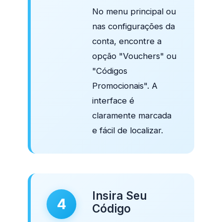
No menu principal ou
nas configurações da
conta, encontre a
opção "Vouchers" ou
"Códigos
Promocionais". A
interface é
claramente marcada
e fácil de localizar.
Insira Seu
4
Código