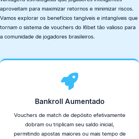
aproveitam para maximizar retornos e minimizar riscos.
Vamos explorar os benefícios tangíveis e intangíveis que
tornam o sistema de vouchers do l6bet tão valioso para
a comunidade de jogadores brasileiros.
Bankroll Aumentado
Vouchers de match de depósito efetivamente
dobram ou triplicam seu saldo inicial,
permitindo apostas maiores ou mais tempo de