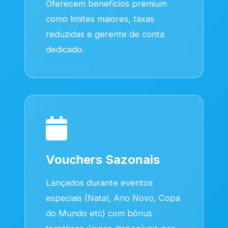
Oferecem benefícios premium
como limites maiores, taxas
reduzidas e gerente de conta
dedicado.
Vouchers Sazonais
Lançados durante eventos
especiais (Natal, Ano Novo, Copa
do Mundo etc) com bônus