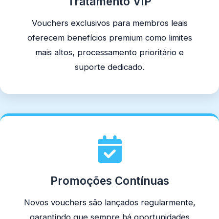
Tratamento VIP
Vouchers exclusivos para membros leais
oferecem benefícios premium como limites
mais altos, processamento prioritário e
suporte dedicado.
Promoções Contínuas
Novos vouchers são lançados regularmente,
garantindo que sempre há oportunidades