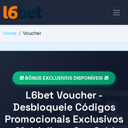
Home
Voucher
🎁 BÔNUS EXCLUSIVOS DISPONÍVEIS 🎁
L6bet Voucher -
Desbloqueie Códigos
Promocionais Exclusivos