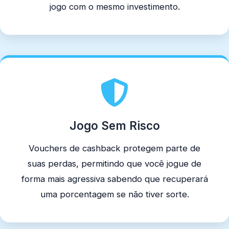
jogo com o mesmo investimento.
Jogo Sem Risco
Vouchers de cashback protegem parte de
suas perdas, permitindo que você jogue de
forma mais agressiva sabendo que recuperará
uma porcentagem se não tiver sorte.